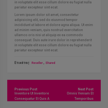
in voluptate elit esse cillum dolore eu fugiat nulla
pariatur excepteur sint ecat.
Lorem ipsum dolor sit amet, consectetur
adipisicing elit, sed do eiusmod tempor
incididunt ut labore et dolore agna aliqua. Ut enim
ad minim veniam, quis nostrud exercitation
ullamco oris nisi ut aliquip ex ea commodo
consequat. Duis aute irure dolor in reprehenderit
in voluptate elit esse cillum dolore eu fugiat nulla
pariatur excepteur sint ecat.
Ετικέτες:
,
Reseller
Shared
Πλοήγηση
άρθρων
Inventore Ut Inventore
Omnis Veniam Et
Consequatur Et Quis A
Temporibus