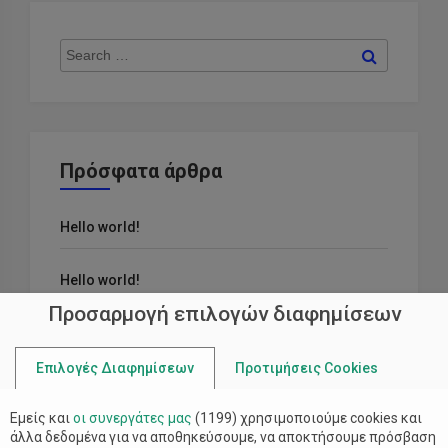
Search
Search
for:
Πρόσφατα άρθρα
Hello world!
Hello world!
Προσαρμογή επιλογών διαφημίσεων
Ratione Quo Non Possimus Rerum
Επιλογές Διαφημίσεων
Προτιμήσεις Cookies
Fugiat Porro Qui Modi
Εμείς και
οι συνεργάτες μας
(
1199
) χρησιμοποιούμε cookies και
άλλα δεδομένα για να αποθηκεύσουμε, να αποκτήσουμε πρόσβαση
Omnis Veniam Et Temporibus