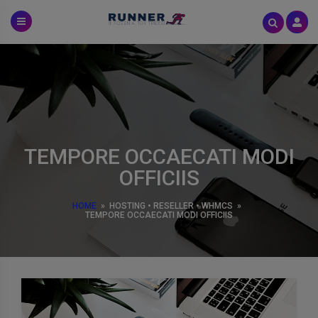
Skip
to
content
TEMPORE OCCAECATI MODI
OFFICIIS
HOME
»
HOSTING
•
RESELLER
•
WHMCS
»
TEMPORE OCCAECATI MODI OFFICIIS