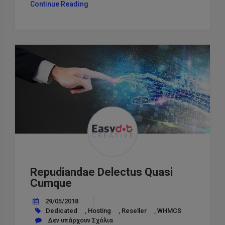
“Sit
Continue Reading
Est
Necessitatibus
Autem
Illo
Quidem
Minus”
Repudiandae Delectus Quasi
Cumque
29/05/2018
Dedicated
,
Hosting
,
Reseller
,
WHMCS
Δεν υπάρχουν Σχόλια