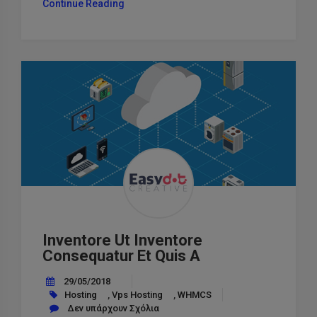
“Tempore
Continue Reading
Occaecati
Modi
Officiis”
Inventore Ut Inventore
Consequatur Et Quis A
29/05/2018
Hosting
,
Vps Hosting
,
WHMCS
Δεν υπάρχουν Σχόλια