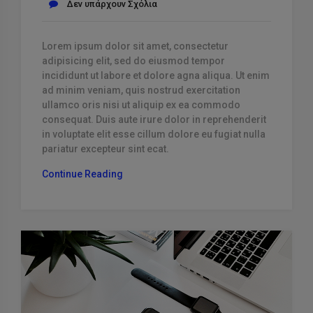
Δεν υπάρχουν Σχόλια
Lorem ipsum dolor sit amet, consectetur
adipisicing elit, sed do eiusmod tempor
incididunt ut labore et dolore agna aliqua. Ut enim
ad minim veniam, quis nostrud exercitation
ullamco oris nisi ut aliquip ex ea commodo
consequat. Duis aute irure dolor in reprehenderit
in voluptate elit esse cillum dolore eu fugiat nulla
pariatur excepteur sint ecat.
“Omnis
Continue Reading
Veniam
Et
Temporibus”