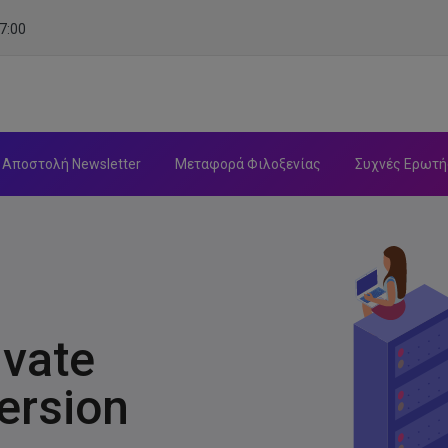
7:00
Αποστολή Newsletter
Μεταφορά Φιλοξενίας
Συχνές Ερωτή
ivate
Version