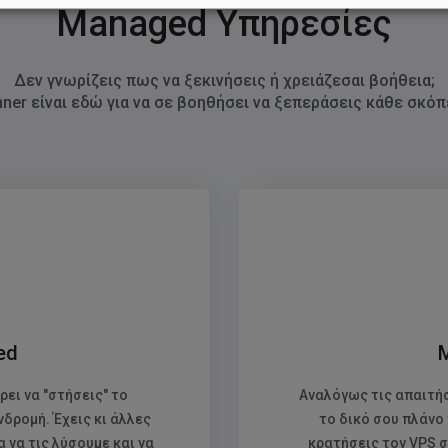
ξιά γωνία του ιστότοπου που θα ανοίξει το παράθυρο επιλογών διαφ
Managed Υπηρεσίες
τε τις επιλογές σας.
ερα, διαβάστε την
Πολιτική Απορρήτου
.
Δεν γνωρίζεις πως να ξεκινήσεις ή χρειάζεσαι βοήθεια;
ner είναι εδώ για να σε βοηθήσει να ξεπεράσεις κάθε σκόπ
ριστικά
(
2
)
99
)
όμιμο Ενδιαφέρον)
(
427
)
ά
(
3
)
(απαιτούμενο)
ed
(
3
)
(απαιτούμενο)
ει να "στήσεις" το
Αναλόγως τις απαιτήσ
νδρομή. Έχεις κι άλλες
το δικό σου πλάνο 
φαρμογές
α να τις λύσουμε και να
κρατήσεις τον VPS σ