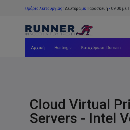
Skip
Ωράριο λειτουργίας :
Δευτέρα
με
Παρασκευή
-
09:00 με 1
to
content
Αρχική
Hosting
Κατοχύρωση Domain
Cloud Virtual Pr
Servers - Intel 