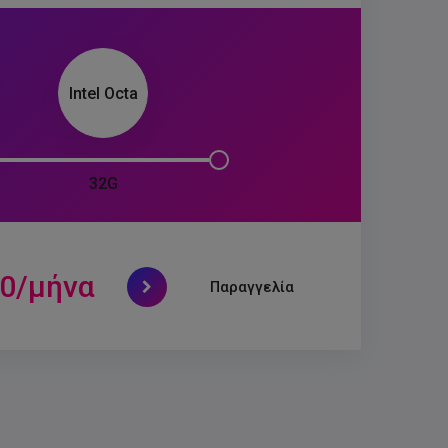
Intel Octa
32G
00
/μήνα
Παραγγελία