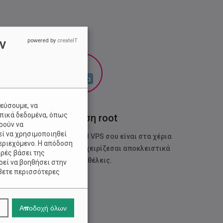
ν
powered by
createIT
κεύσουμε, να
πικά δεδομένα, όπως
Πρόσβαση root
ρούν να
ί να χρησιμοποιηθεί
 πλήρης έλεγχος του Cloud VPS σου είναι στα χέρια
περιεχόμενο. Η απόδοση
ου και μπορείς να τον διαχειρίζεσαι αποκλειστικά
ρές βάσει της
εσύ όπως θέλεις.
ρεί να βοηθήσει στην
βετε περισσότερες
σή σας, αλλά μπορείτε
(Νόμιμο Συμφέρον)'. Οι
Αποδοχή όλων
τιγμή κάνοντας κλικ στο