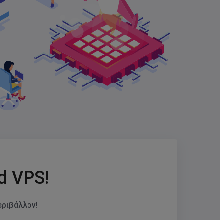
d VPS!
εριβάλλον!