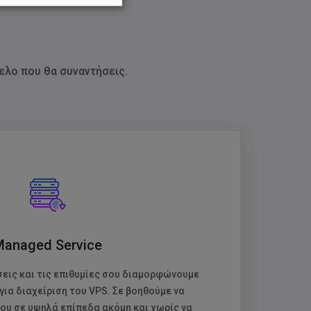
ημίσεων, όπου πάντα
ελο που θα συναντήσεις.
Λεπτομέρειες
↓
Λεπτομέρειες
↓
Λεπτομέρειες
↓
Λεπτομέρειες
↓
Λεπτομέρειες
↓
Managed Service
Λεπτομέρειες
↓
εις και τις επιθυμίες σου διαμορφώνουμε
για διαχείριση του VPS. Σε βοηθούμε να
ου σε υψηλά επίπεδα ακόμη και χωρίς να