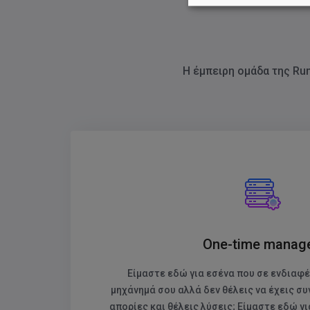
εικονίδιο στην κάτω δε
μπορείτε να προσαρμόσε
Για να μάθετε περισσότ
Η έμπειρη ομάδα της Run
Σκοποί
(
11
)
Ειδικά Χαρακτη
Συνεργάτες
(
11
Συνεργάτες (Ν
Χαρακτηριστικ
One-time manag
Ειδικοί Σκοποί
Είμαστε εδώ για εσένα που σε ενδιαφέρ
μηχάνημά σου αλλά δεν θέλεις να έχεις συ
Για όλες τις ε
απορίες και θέλεις λύσεις; Είμαστε εδώ γι