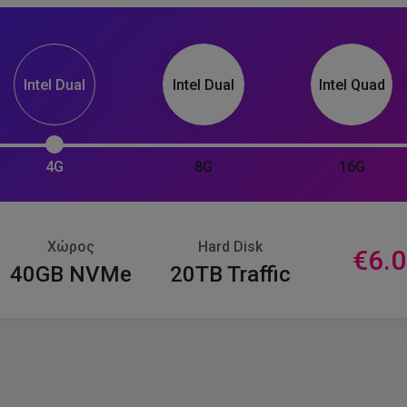
Intel Dual
Intel Dual
Intel Quad
4G
8G
16G
Χώρος
Hard Disk
€6.
40GB NVMe
20TB Traffic