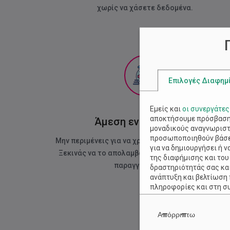
χωρίς να χάσετε δεδομένα.
Επιλογές Διαφημ
Εμείς και
οι συνεργάτες
αποκτήσουμε πρόσβαση 
Άμεση ενεργοποίηση
μοναδικούς αναγνωριστι
προσωποποιηθούν βάσει
Μην περιμένεις για να χρησιμοποιήσεις το VPS σο
για να δημιουργήσει ή 
Ξεκινάς να το απολαμβάνεις με την εξόφληση τη
της διαφήμισης και του
παραγγελίας σου.
δραστηριότητάς σας και
ανάπτυξη και βελτίωση
πληροφορίες και στη σ
Θυμηθείτε, ότι η επεξε
ακόμη να επιλέξετε να 
Απόρριπτω
επιλογές σας επηρεάζου