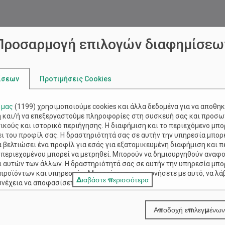
Προσαρμογή επιλογών διαφημίσεω
ίσεων
Προτιμήσεις Cookies
 μας
(
1199
) χρησιμοποιούμε cookies και άλλα δεδομένα για να αποθη
και/ή να επεξεργαστούμε πληροφορίες στη συσκευή σας και προσω
Managed Υπηρεσίες
κούς και ιστορικό περιήγησης. Η διαφήμιση και το περιεχόμενο μπο
 του προφίλ σας. Η δραστηριότητά σας σε αυτήν την υπηρεσία μπορε
υ.
Δεν μπορείς να τα καταφέρεις μόνος σου;
Ο
να βελτιώσει ένα προφίλ για εσάς για εξατομικευμένη διαφήμιση και 
ς
Χρειάζεσαι βοήθεια; Είμαστε εδώ για σένα
σ
 περιεχομένου μπορεί να μετρηθεί. Μπορούν να δημιουργηθούν αναφο
οποιαδήποτε στιγμή με πακέτα για όλους.
 αυτών των άλλων. Η δραστηριότητά σας σε αυτήν την υπηρεσία μπο
 προϊόντων και υπηρεσιών. Μπορείτε να συμφωνήσετε με αυτό, να λά
Διαβάστε περισσότερα
υνέχεια να αποφασίσετε.
ργασία δεδομένων βάσει νόμιμων συμφερόντων δεν απαιτεί την έγκρι
αποχωρήσετε κάνοντας κλικ στις
λεπτομέρειες
κάτω από 'Συνεργάτες 
Αποδοχή επιλεγμένων
ν μόνο αυτόν τον ιστότοπο. Μπορείτε να αλλάξετε γνώμη ανά πάσα σ