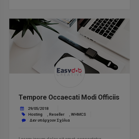
Et
Temporibus”
Tempore Occaecati Modi Officiis
29/05/2018
Hosting
,
Reseller
,
WHMCS
Δεν υπάρχουν Σχόλια
Lorem ipsum dolor sit amet, consectetur