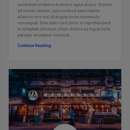
incididunt ut labore et dolore agna aliqua. Ut enim
ad minim veniam, quis nostrud exercitation
ullamco oris nisi ut aliquip ex ea commodo
consequat. Duis aute irure dolor in reprehenderit
in voluptate elit esse cillum dolore eu fugiat nulla
pariatur excepteur sint ecat.
“Fugiat
Continue Reading
Porro
Qui
Modi”