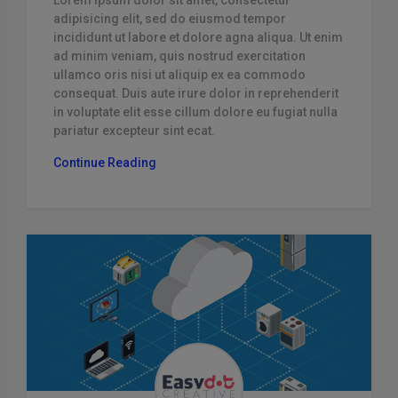
adipisicing elit, sed do eiusmod tempor
incididunt ut labore et dolore agna aliqua. Ut enim
ad minim veniam, quis nostrud exercitation
ullamco oris nisi ut aliquip ex ea commodo
consequat. Duis aute irure dolor in reprehenderit
in voluptate elit esse cillum dolore eu fugiat nulla
pariatur excepteur sint ecat.
“Tempore
Continue Reading
Occaecati
Modi
Officiis”