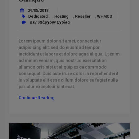
29/05/2018
Dedicated
,
Hosting
,
Reseller
,
WHMCS
Δεν υπάρχουν Σχόλια
Lorem ipsum dolor sit amet, consectetur
adipisicing elit, sed do eiusmod tempor
incididunt ut labore et dolore agna aliqua. Ut enim
ad minim veniam, quis nostrud exercitation
ullamco oris nisi ut aliquip ex ea commodo
consequat. Duis aute irure dolor in reprehenderit
in voluptate elit esse cillum dolore eu fugiat nulla
pariatur excepteur sint ecat.
“Repudiandae
Continue Reading
Delectus
Quasi
Cumque”