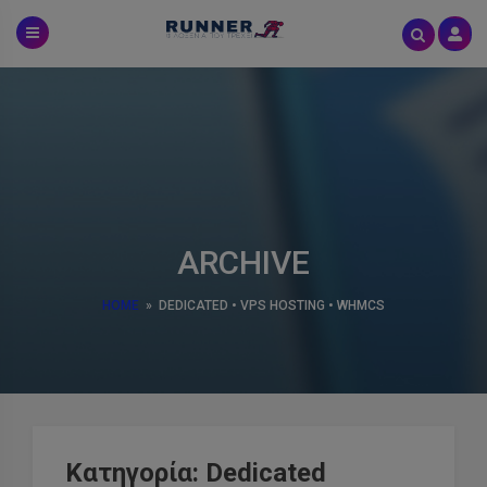
Skip
to
content
ARCHIVE
HOME
»
DEDICATED
•
VPS HOSTING
•
WHMCS
Κατηγορία:
Dedicated