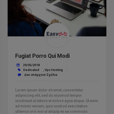
Fugiat Porro Qui Modi
29/05/2018
Dedicated
,
Vps Hosting
Δεν υπάρχουν Σχόλια
Lorem ipsum dolor sit amet, consectetur
adipisicing elit, sed do eiusmod tempor
incididunt ut labore et dolore agna aliqua. Ut enim
ad minim veniam, quis nostrud exercitation
ullamco oris nisi ut aliquip ex ea commodo