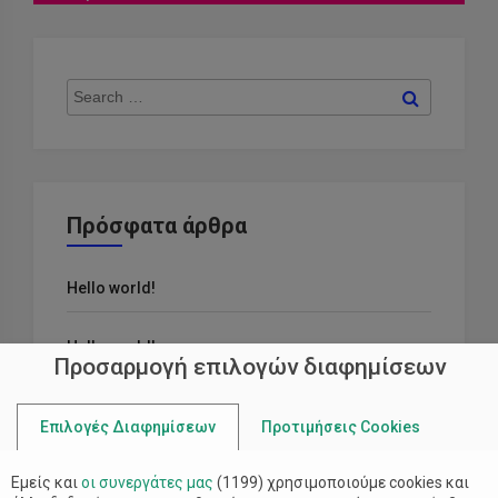
Search
Search
for:
Πρόσφατα άρθρα
Hello world!
Hello world!
Προσαρμογή επιλογών διαφημίσεων
Ratione Quo Non Possimus Rerum
Επιλογές Διαφημίσεων
Προτιμήσεις Cookies
Fugiat Porro Qui Modi
Εμείς και
οι συνεργάτες μας
(
1199
) χρησιμοποιούμε cookies και