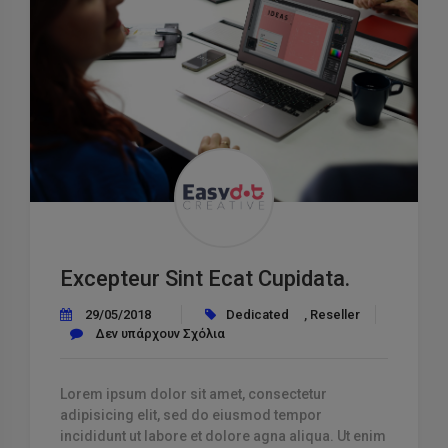
Excepteur Sint Ecat Cupidata.
29/05/2018
Dedicated
,
Reseller
Δεν υπάρχουν Σχόλια
Lorem ipsum dolor sit amet, consectetur
adipisicing elit, sed do eiusmod tempor
incididunt ut labore et dolore agna aliqua. Ut enim