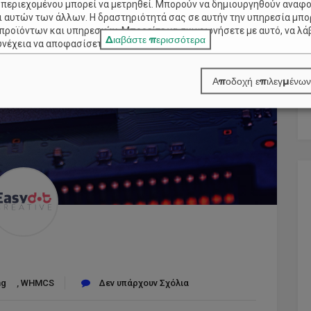
 περιεχομένου μπορεί να μετρηθεί. Μπορούν να δημιουργηθούν αναφο
 αυτών των άλλων. Η δραστηριότητά σας σε αυτήν την υπηρεσία μπο
 προϊόντων και υπηρεσιών. Μπορείτε να συμφωνήσετε με αυτό, να λά
Διαβάστε περισσότερα
υνέχεια να αποφασίσετε.
ργασία δεδομένων βάσει νόμιμων συμφερόντων δεν απαιτεί την έγκρι
αποχωρήσετε κάνοντας κλικ στις
λεπτομέρειες
κάτω από 'Συνεργάτες 
Αποδοχή επιλεγμένων
ν μόνο αυτόν τον ιστότοπο. Μπορείτε να αλλάξετε γνώμη ανά πάσα σ
ξιά γωνία του ιστότοπου που θα ανοίξει το παράθυρο επιλογών διαφ
τε τις επιλογές σας.
ερα, διαβάστε την
Πολιτική Απορρήτου
.
ριστικά
(
2
)
99
)
ng
,
WHMCS
Δεν υπάρχουν Σχόλια
όμιμο Ενδιαφέρον)
(
427
)