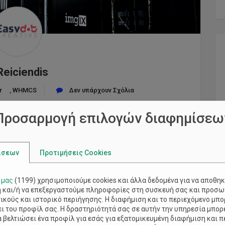
Reiciendis
r
,
WHMCS
Δεν υπάρχουν Σχόλια
Προσαρμογή επιλογών διαφημίσεω
sicing elit, sed do eiusmod tempor incididunt ut labore
, quis nostrud exercitation ullamco oris nisi ut aliquip
r in reprehenderit in voluptate elit esse cillum dolore
ίσεων
Προτιμήσεις Cookies
 μας
(
1199
) χρησιμοποιούμε cookies και άλλα δεδομένα για να αποθη
και/ή να επεξεργαστούμε πληροφορίες στη συσκευή σας και προσω
κούς και ιστορικό περιήγησης. Η διαφήμιση και το περιεχόμενο μπο
 του προφίλ σας. Η δραστηριότητά σας σε αυτήν την υπηρεσία μπορε
να βελτιώσει ένα προφίλ για εσάς για εξατομικευμένη διαφήμιση και 