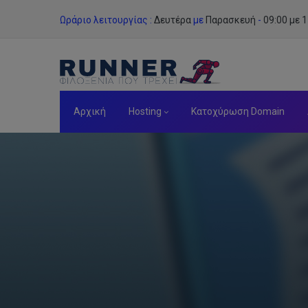
Skip
Ωράριο λειτουργίας :
Δευτέρα
με
Παρασκευή
-
09:00 με 1
to
content
Αρχική
Hosting
Κατοχύρωση Domain