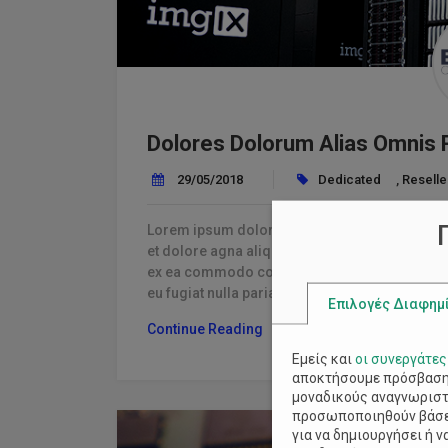
Dolores Dolorum Alias Omnis 
29/05/2018
Dedicated
,
Reselle
Lorem ipsum dolor sit amet, consectetur adipi
et dolore agna aliqua. Ut enim ad minim veniam
ex ea commodo consequat. Duis aute irure dolo
eu fugiat nulla pariatur excepteur sint ecat.
Επιλογές Διαφημ
“Dolores
Continue Reading
Dolorum
Εμείς και
οι συνεργάτες
Alias
αποκτήσουμε πρόσβαση 
Omnis
μοναδικούς αναγνωριστι
Reiciendis”
προσωποποιηθούν βάσει
για να δημιουργήσει ή 