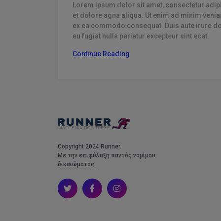
Lorem ipsum dolor sit amet, consectetur adipi
Χαρακτηριστικ
et dolore agna aliqua. Ut enim ad minim veniam
ex ea commodo consequat. Duis aute irure dolo
eu fugiat nulla pariatur excepteur sint ecat.
Ειδικοί Σκοποί
“Excepteur
Continue Reading
Για όλες τις ε
Sint
Ecat
Χρησιμοποίησε α
Cupidatat.”
Copyright 2024 Runner.
Με την επιφύλαξη παντός νομίμου
δικαιώματος.