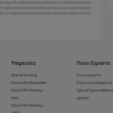
sicing elit, sed do eiusmod tempor incididunt ut labore
ά
(
3
)
(απαιτούμενο)
, quis nostrud exercitation ullamco oris nisi ut aliquip
r in reprehenderit in voluptate elit esse cillum dolore
(
3
)
(απαιτούμενο)
φαρμογές
υτό τον διακόπτη για να ενεργοποιήσεις/απενεργοποιήσεις όλες τις εφαρμ
Υπηρεσίες
Ποιοι Είμαστε
Shared Hosting
Ποιοι είμαστε
Αποστολή Newsletter
Πολιτική απορρήτου
Cloud VPS Hosting –
Όροι & Προϋποθέσει
Intel
χρήσης
Cloud VPS Hosting –